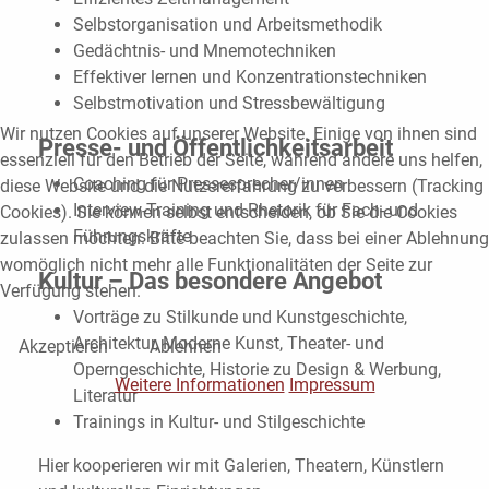
Selbstorganisation und Arbeitsmethodik
Gedächtnis- und Mnemotechniken
Effektiver lernen und Konzentrationstechniken
Selbstmotivation und Stressbewältigung
Wir nutzen Cookies auf unserer Website. Einige von ihnen sind
Presse- und Öffentlichkeitsarbeit
essenziell für den Betrieb der Seite, während andere uns helfen,
Coaching für Pressesprecher/innen
diese Website und die Nutzererfahrung zu verbessern (Tracking
Interview-Training und Rhetorik für Fach- und
Cookies). Sie können selbst entscheiden, ob Sie die Cookies
Führungskräfte
zulassen möchten. Bitte beachten Sie, dass bei einer Ablehnung
womöglich nicht mehr alle Funktionalitäten der Seite zur
Kultur – Das besondere Angebot
Verfügung stehen.
Vorträge zu Stilkunde und Kunstgeschichte,
Architektur, Moderne Kunst, Theater- und
Akzeptieren
Ablehnen
Operngeschichte, Historie zu Design & Werbung,
Weitere Informationen
Impressum
Literatur
Trainings in Kultur- und Stilgeschichte
Hier kooperieren wir mit Galerien, Theatern, Künstlern