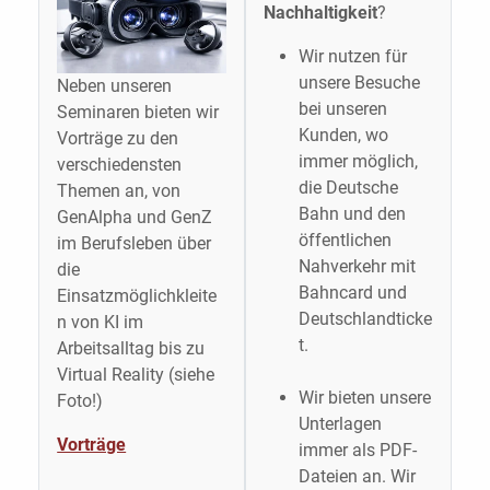
Nachhaltigkeit
?
Wir nutzen für
unsere Besuche
Neben unseren
bei unseren
Seminaren bieten wir
Kunden, wo
Vorträge zu den
immer möglich,
verschiedensten
die Deutsche
Themen an, von
Bahn und den
GenAlpha und GenZ
öffentlichen
im Berufsleben über
Nahverkehr mit
die
Bahncard und
Einsatzmöglichkleite
Deutschlandticke
n von KI im
t.
Arbeitsalltag bis zu
Virtual Reality (siehe
Wir bieten unsere
Foto!)
Unterlagen
Vorträge
immer als PDF-
Dateien an. Wir