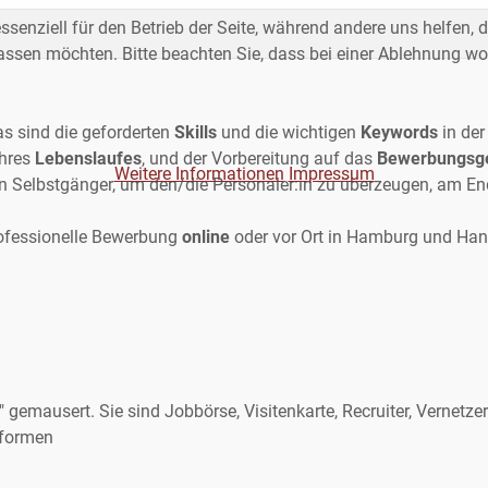
ssenziell für den Betrieb der Seite, während andere uns helfen,
assen möchten. Bitte beachten Sie, dass bei einer Ablehnung wom
as sind die geforderten
Skills
und die wichtigen
Keywords
in der
hres
Lebenslaufes
, und der Vorbereitung auf das
Bewerbungsg
Weitere Informationen
Impressum
in Selbstgänger, um den/die Personaler:in zu überzeugen, am Ende 
rofessionelle Bewerbung
online
oder vor Ort in Hamburg und Han
gemausert. Sie sind Jobbörse, Visitenkarte, Recruiter, Vernetzer
tformen