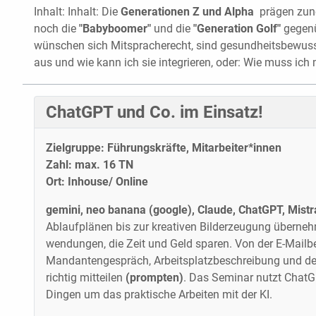
Inhalt: Inhalt: Die
Generationen Z und Alpha
prägen zune
noch die
"Babyboomer"
und die
"Generation Golf"
gegenü
wünschen sich Mitspracherecht, sind gesundheits­bewusst
aus und wie kann ich sie integrieren, oder: Wie muss i
ChatGPT und Co. im Einsatz!
Zielgruppe: Führungskräfte, Mitarbeiter*innen
Zahl: max. 16 TN
Ort: Inhouse/ Online
gemini, neo banana (google), Claude, ChatGPT, Mist
Ablaufplänen bis zur kreativen Bilderzeugung überne
wendungen, die Zeit und Geld sparen. Von der E-Mail­b
Mandantengespräch, Arbeits­platz­beschreibung und der
richtig mitteilen
(prompten)
. Das Seminar nutzt ChatG
Dingen um das praktische Arbeiten mit der KI.