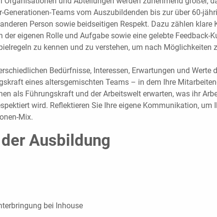
en Organisationen und Abteilungen werden zunehmend größer, da
Generationen-Teams vom Auszubildenden bis zur über 60-jährige
r anderen Person sowie beidseitigen Respekt. Dazu zählen klare
 der eigenen Rolle und Aufgabe sowie eine gelebte Feedback-Kul
pielregeln zu kennen und zu verstehen, um nach Möglichkeiten zu
terschiedlichen Bedürfnisse, Interessen, Erwartungen und Werte 
kraft eines altersgemischten Teams – in dem Ihre Mitarbeitenden 
hnen als Führungskraft und der Arbeitswelt erwarten, was ihr 
 respektiert wird. Reflektieren Sie Ihre eigene Kommunikation, u
ionen-Mix.
 der Ausbildung
nterbringung bei Inhouse