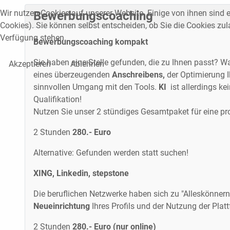
Wir nutzen Cookies auf unserer Website. Einige von ihnen sind e
Bewerbungscoaching
Cookies). Sie können selbst entscheiden, ob Sie die Cookies zul
Verfügung stehen.
Bewerbungscoaching kompakt
Sie haben eine Stelle gefunden, die zu Ihnen passt? W
Akzeptieren
Ablehnen
eines überzeugenden
Anschreibens,
der Optimierung I
sinnvollen Umgang mit den Tools.
KI
ist allerdings ke
Qualifikation!
Nutzen Sie unser 2 stündiges Gesamtpaket für eine p
2 Stunden
280.- Euro
Alternative: Gefunden werden statt suchen!
XING, Linkedin, stepstone
Die beruflichen Netzwerke haben sich zu "Alleskönnern" 
Neueinrichtung
Ihres Profils und der Nutzung der Plat
2 Stunden
280.- Euro (nur online)