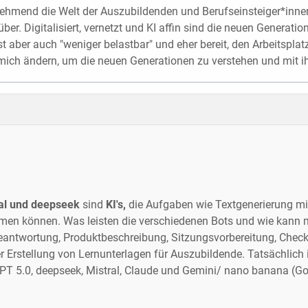
hmend die Welt der Auszubildenden und Berufs­einsteiger*innen.
ber. Digitalisiert, vernetzt und KI affin sind die neuen Generation
 aber auch "weniger belastbar" und eher bereit, den Arbeitspl
ch mich ändern, um die neuen Generationen zu verstehen und mi
ral und deepseek
sind
KI's,
die Aufgaben wie Textgenerierung mit
hmen können. Was leisten die verschiedenen Bots und wie kann 
eantwortung, Produkt­beschreibung, Sitzungs­vorbereitung, Chec
 Erstellung von Lern­unterlagen für Auszu­bildende. Tatsächlich
PT 5.0, deepseek, Mistral, Claude und Gemini/ nano banana (Goo